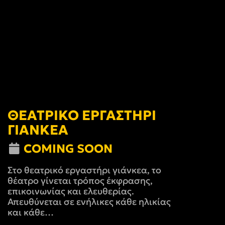
ΘΕΑΤΡΙΚΌ ΕΡΓΑΣΤΉΡΙ
ΓΙΆΝΚΕΑ
COMING SOON
Στο θεατρικό εργαστήρι γιάνκεα, το
θέατρο γίνεται τρόπος έκφρασης,
επικοινωνίας και ελευθερίας.
Απευθύνεται σε ενήλικες κάθε ηλικίας
και κάθε…