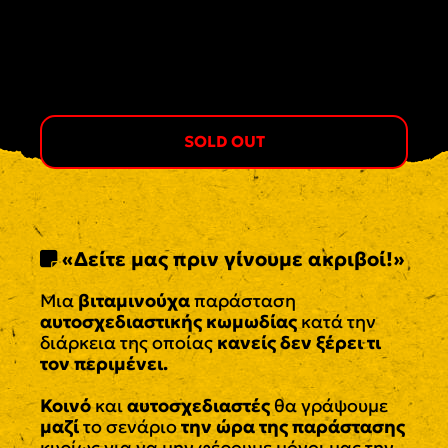
SOLD OUT
«Δείτε μας πριν γίνουμε ακριβοί!»
Μια
βιταμινούχα
παράσταση
αυτοσχεδιαστικής κωμωδίας
κατά την
διάρκεια της οποίας
κανείς δεν ξέρει τι
τον περιμένει.
Κοινό
και
αυτοσχεδιαστές
θα γράψουμε
μαζί
το σενάριο
την ώρα της παράστασης
κυρίως για να μην φέρουμε μόνοι μας την