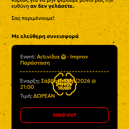
ευθύνη
αν δεν γελάσετε.
Σας περιμένουμε!
Με ελεύθερη συνεισφορά
Event:
Actινίδια 🥝 - Improv
Παράσταση
Έναρξη:
Σάββατο 13/6/2026 @
21:00
Τιμή:
ΔΩΡΕΑΝ
SOLD OUT